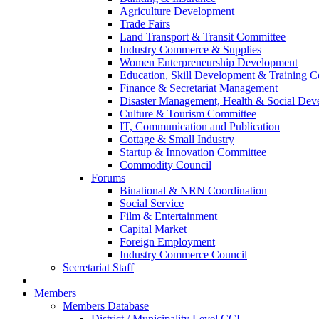
Agriculture Development
Trade Fairs
Land Transport & Transit Committee
Industry Commerce & Supplies
Women Enterpreneurship Development
Education, Skill Development & Training 
Finance & Secretariat Management
Disaster Management, Health & Social De
Culture & Tourism Committee
IT, Communication and Publication
Cottage & Small Industry
Startup & Innovation Committee
Commodity Council
Forums
Binational & NRN Coordination
Social Service
Film & Entertainment
Capital Market
Foreign Employment
Industry Commerce Council
Secretariat Staff
Members
Members Database
District / Municipality Level CCI