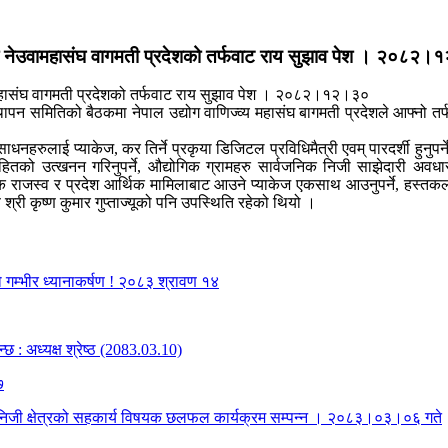
मा नेउवामहासंघ वागमती प्रदेशको तर्फवाट राय सुझाव पेश । २०८२
पन समितिको बैठकमा नेपाल उद्योग वाणिज्व्य महासंघ बागमती प्रदेशले आफ्नो तर्
लाई प्याकेज, कर तिर्ने प्रकृया डिजिटल प्रविधिमैत्री एवम् पारदर्शी हुनुपर्ने
सहितको उत्खनन गरिनुपर्ने, औद्योगिक ग्रामहरु सार्वजनिक निजी साझेदारी अवधा
तरिक राजस्व र प्रदेश आर्थिक मामिलाबाट आउने प्याकेज एकसाथ आउनुपर्ने, हस्तकला 
श्री कृष्ण कुमार गुप्ताज्यूको पनि उपस्थिति रहेको थियो ।
को गम्भीर ध्यानाकर्षण ! २०८३ श्रावण १४
्छ : अध्यक्ष श्रेष्ठ (2083.03.10)
७
ा र निजी क्षेत्रको सहकार्य विषयक छलफल कार्यक्रम सम्पन्न । २०८३।०३।०६ गते