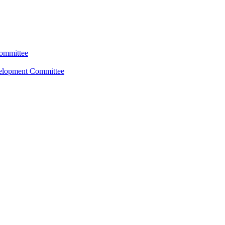
Committee
velopment Committee