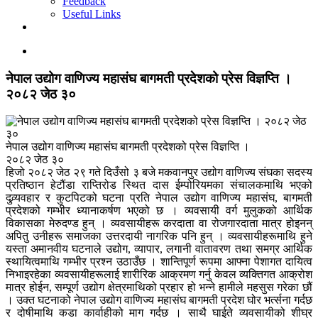
Feedback
Useful Links
नेपाल उद्योग वाणिज्य महासंघ बागमती प्रदेशको प्रेस विज्ञप्ति ।
२०८२ जेठ ३०
नेपाल उद्योग वाणिज्य महासंघ बागमती प्रदेशको प्रेस विज्ञप्ति ।
२०८२ जेठ ३०
हिजो २०८२ जेठ २९ गते दिउँसो ३ बजे मकवानपुर उद्योग वाणिज्य संघका सदस्य
प्रतिष्ठान हेटौंडा राप्तिरोड स्थित दास ईम्पोरियमका संचालकमाथि भएको
दुव्र्यवहार र कुटपिटको घटना प्रति नेपाल उद्योग वाणिज्य महासंघ, बागमती
प्रदेशको गम्भीर ध्यानाकर्षण भएको छ । व्यवसायी वर्ग मुलुकको आर्थिक
विकासका मेरुदण्ड हुन् । व्यवसायीहरू करदाता वा रोजगारदाता मात्र होइनन्
अपितु उनीहरू समाजका उत्तरदायी नागरिक पनि हुन् । व्यवसायीहरूमाथि हुने
यस्ता अमानवीय घटनाले उद्योग, व्यापार, लगानी वातावरण तथा समग्र आर्थिक
स्थायित्वमाथि गम्भीर प्रश्न उठाउँछ । शान्तिपूर्ण रूपमा आफ्ना पेशागत दायित्व
निभाइरहेका व्यवसायीहरूलाई शारीरिक आक्रमण गर्नु केवल व्यक्तिगत आक्रोश
मात्र होईन, सम्पूर्ण उद्योग क्षेत्रमाथिको प्रहार हो भन्ने हामीले महसुस गरेका छौं
। उक्त घटनाको नेपाल उद्योग वाणिज्य महासंघ बागमती प्रदेश घोर भर्त्सना गर्दछ
र दोषीमाथि कडा कार्वाहीको माग गर्दछ । साथै घाईते व्यवसायीको शीघ्र