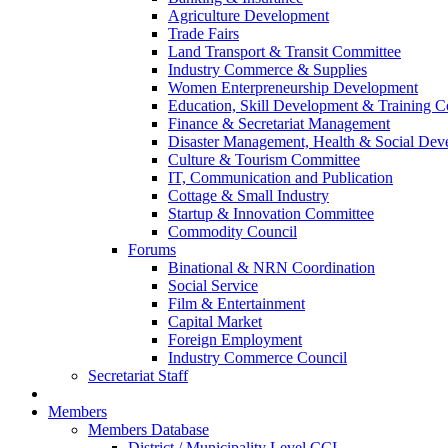
Agriculture Development
Trade Fairs
Land Transport & Transit Committee
Industry Commerce & Supplies
Women Enterpreneurship Development
Education, Skill Development & Training 
Finance & Secretariat Management
Disaster Management, Health & Social De
Culture & Tourism Committee
IT, Communication and Publication
Cottage & Small Industry
Startup & Innovation Committee
Commodity Council
Forums
Binational & NRN Coordination
Social Service
Film & Entertainment
Capital Market
Foreign Employment
Industry Commerce Council
Secretariat Staff
Members
Members Database
District / Municipality Level CCI