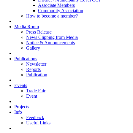
Associate Members
Commodity Association
How to become a member?
Media Room
Press Release
News Clipping from Media
Notice & Announcements
Gallery
Publications
Newsletter
Reports
Publication
Events
Trade Fair
Event
Projects
Info
Feedback
Useful Links