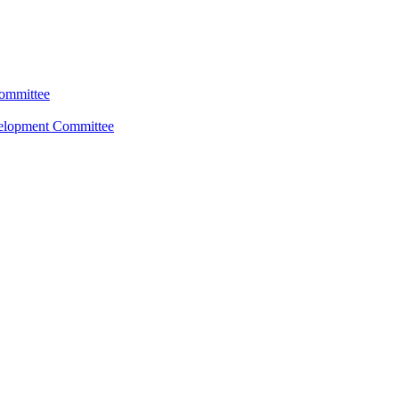
Committee
velopment Committee